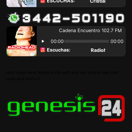
Html code here! Replace this with any non empty raw html
code and that's it.