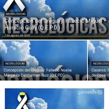
NECROLÓGICAS
Concepción del Uruguay: Falleció Miguel
Horacio Guay (Q.E.P.D.)
7 de agosto de 2026
NECROLÓGICAS
NECROLÓGI
Concepción del Uruguay: Falleció Noelia
Caseros: F
Margarita Del Carmen Ruiz (Q.E.P.D.)
de Coval (