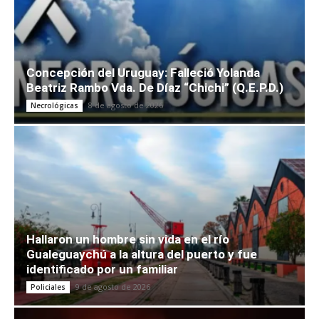
Concepción del Uruguay: Falleció Yolanda
Beatriz Rambo Vda. De Díaz “Chichi” (Q.E.P.D.)
8 de agosto de 2026
Necrológicas
Hallaron un hombre sin vida en el río
Gualeguaychú a la altura del puerto y fue
identificado por un familiar
9 de agosto de 2026
Policiales