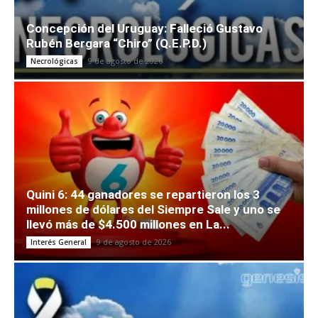
Concepción del Uruguay: Falleció Gustavo
Rubén Bergara “Chiro” (Q.E.P.D.)
9 de agosto de 2026
Necrológicas
Quini 6: 44 ganadores se repartieron los 3
millones de dólares del Siempre Sale y uno se
llevó más de $4.500 millones en La...
9 de agosto de 2026
Interés General