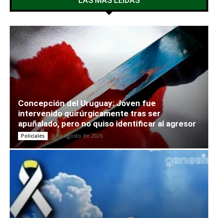
LAS MÁS LEÍDAS
Concepción del Uruguay: Joven fue
intervenido quirúrgicamente tras ser
apuñalado, pero no quiso identificar al agresor
8 de agosto de 2026
Policiales