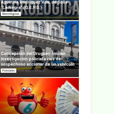
Agustina Rodríguez Vda. de Solís
“La Negra” (Q.E.P.D.)
5 de agosto de 2026
Necrológicas
Concepción del Uruguay: Inician
investigación policial a raíz de
sospechoso accionar de un vehículo
6 de agosto de 2026
Policiales