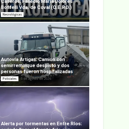
Caseros: Falleció María Dolores
Boffelli Vda. de Coval (Q.E.P.D.)
6 de agosto de 2026
Necrológicas
Autovía Artigas: Camión con
semirremolque despistó y dos
personas fueron hospitalizadas
5 de agosto de 2026
Policiales
Alerta por tormentas en Entre Ríos: