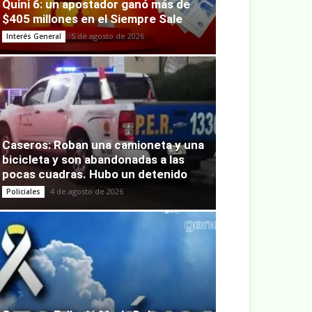
Quini 6: un apostador ganó más de
$405 millones en el Siempre Sale
5 de agosto de 2026
Interés General
Caseros: Roban una camioneta y una
bicicleta y son abandonadas a las
pocas cuadras. Hubo un detenido
4 de agosto de 2026
Policiales