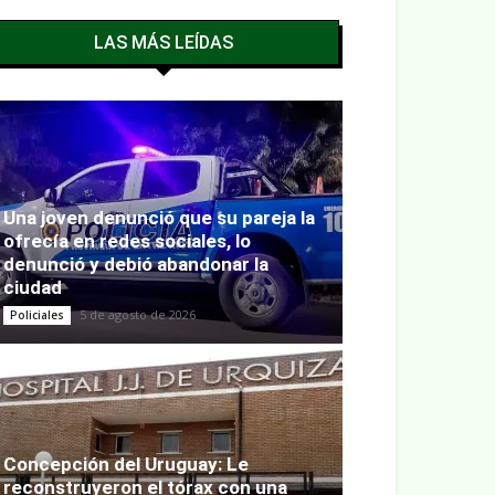
LAS MÁS LEÍDAS
Una joven denunció que su pareja la
ofrecía en redes sociales, lo
denunció y debió abandonar la
ciudad
5 de agosto de 2026
Policiales
Concepción del Uruguay: Le
reconstruyeron el tórax con una