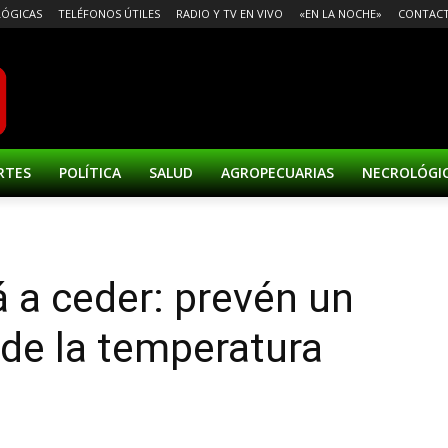
ÓGICAS
TELÉFONOS ÚTILES
RADIO Y TV EN VIVO
«EN LA NOCHE»
CONTAC
RTES
POLÍTICA
SALUD
AGROPECUARIAS
NECROLÓGI
á a ceder: prevén un
de la temperatura