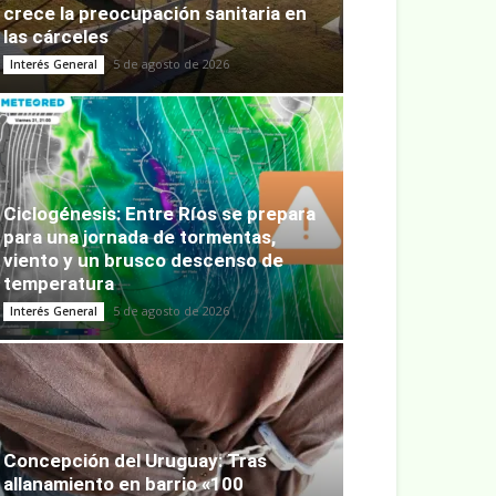
crece la preocupación sanitaria en
las cárceles
5 de agosto de 2026
Interés General
Ciclogénesis: Entre Ríos se prepara
para una jornada de tormentas,
viento y un brusco descenso de
temperatura
5 de agosto de 2026
Interés General
Concepción del Uruguay: Tras
allanamiento en barrio «100