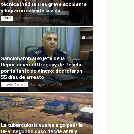
técnica inédita tras grave accidente
y lograron salvarle la vida
4 de agosto de 2026
Salud
Sancionaron al exjefe de la
Departamental Uruguay de Policía
por faltante de dinero: decretaron
55 días de arresto
5 de agosto de 2026
Interés General
La tuberculosis vuelve a golpear la
UP9: segundo caso desde abril y