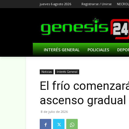
jueves 6 agosto 2026
Registrarse / Unirse
NECROL
INTERÉS GENERAL
POLICIALES
DEPO
Noticias
Interés General
El frío comenzar
ascenso gradual 
8 de julio de 2026