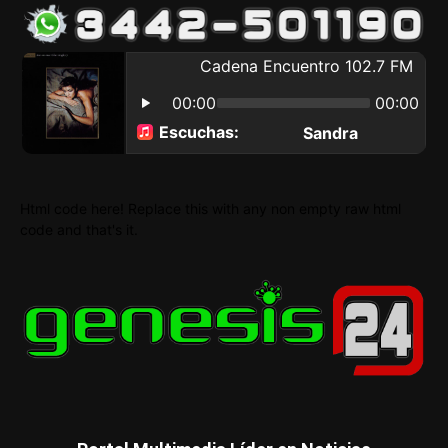
Html code here! Replace this with any non empty raw html
code and that's it.