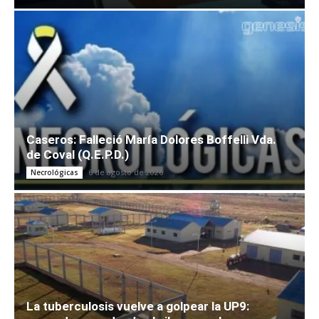
Caseros: Falleció María Dolores Boffelli Vda.
de Coval (Q.E.P.D.)
6 de agosto de 2026
Necrológicas
La tuberculosis vuelve a golpear la UP9: