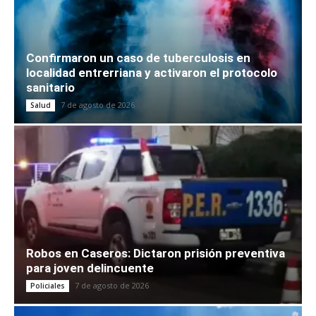
Confirmaron un caso de tuberculosis en
localidad entrerriana y activaron el protocolo
sanitario
7 de agosto de 2026
Salud
Robos en Caseros: Dictaron prisión preventiva
para joven delincuente
7 de agosto de 2026
Policiales