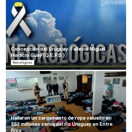
Concepción del Uruguay: Falleció Miguel
Horacio Guay (Q.E.P.D.)
7 de agosto de 2026
Necrológicas
Hallaron un cargamento de ropa valuado en
$52 millones cerca del río Uruguay en Entre
Ríos