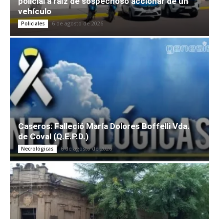
policial a raíz de sospechoso accionar de un
vehículo
6 de agosto de 2026
Policiales
Caseros: Falleció María Dolores Boffelli Vda.
de Coval (Q.E.P.D.)
6 de agosto de 2026
Necrológicas