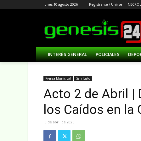
lunes 10 agosto 2026
Registrarse / Unirse
NECROL
INTERÉS GENERAL
POLICIALES
DEPO
Prensa Municipal
San Justo
Acto 2 de Abril |
los Caídos en la
3 de abril de 2026