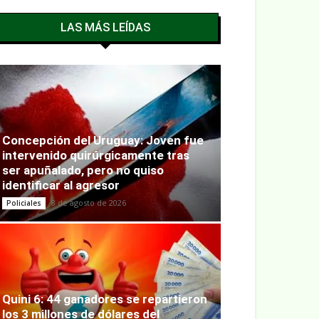
LAS MÁS LEÍDAS
Concepción del Uruguay: Joven fue
intervenido quirúrgicamente tras
ser apuñalado, pero no quiso
identificar al agresor
8 de agosto de 2026
Policiales
Quini 6: 44 ganadores se repartieron
los 3 millones de dólares del