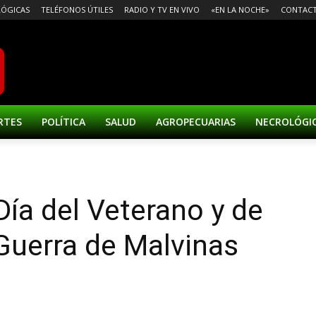
ÓGICAS
TELÉFONOS ÚTILES
RADIO Y TV EN VIVO
«EN LA NOCHE»
CONTAC
RTES
POLÍTICA
SALUD
AGROPECUARIAS
NECROLÓGI
 Día del Veterano y de
 Guerra de Malvinas