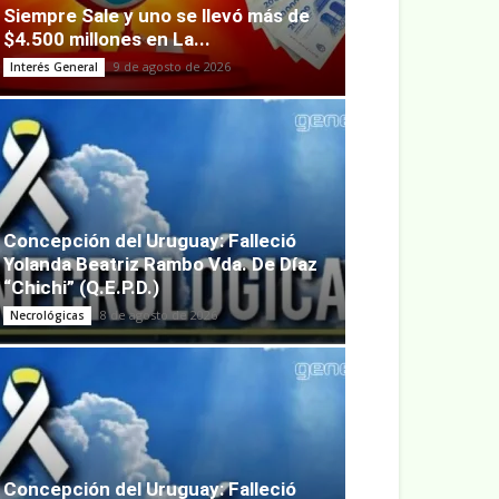
Siempre Sale y uno se llevó más de
$4.500 millones en La...
9 de agosto de 2026
Interés General
Concepción del Uruguay: Falleció
Yolanda Beatriz Rambo Vda. De Díaz
“Chichi” (Q.E.P.D.)
8 de agosto de 2026
Necrológicas
Concepción del Uruguay: Falleció