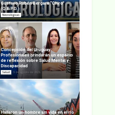
Gustavo Rubén Bergara “Chiro”
(Q.E.P.D.)
9 de agosto de 2026
Necrológicas
Concepción del Uruguay:
Profesionales brindarán un espacio
de reflexión sobre Salud Mental y
Discapacidad
9 de agosto de 2026
Salud
Hallaron un hombre sin vida en el río