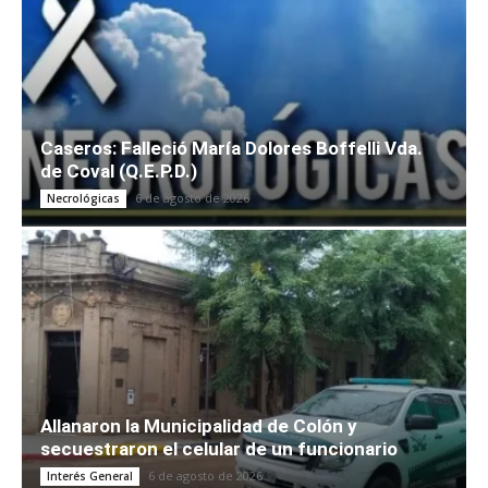
Caseros: Falleció María Dolores Boffelli Vda.
de Coval (Q.E.P.D.)
6 de agosto de 2026
Necrológicas
Allanaron la Municipalidad de Colón y
secuestraron el celular de un funcionario
6 de agosto de 2026
Interés General