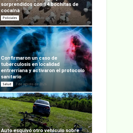
sorprendidos con 14 bochitas de
cocaína
7 de agosto de 2026
Policiales
Confirmaron un caso de
tuberculosis en localidad
entrerriana y activaron el protocolo
sanitario
7 de agosto de 2026
Salud
Auto esquivó otro vehículo sobre