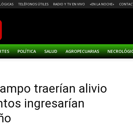
LÓGICAS
TELÉFONOS ÚTILES
RADIO Y TV EN VIVO
«EN LA NOCHE»
CONTAC
RTES
POLÍTICA
SALUD
AGROPECUARIAS
NECROLÓGI
ampo traerían alivio
ntos ingresarían
año