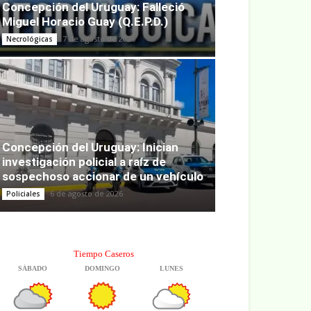
Concepción del Uruguay: Falleció
Miguel Horacio Guay (Q.E.P.D.)
7 de agosto de 2026
Necrológicas
Concepción del Uruguay: Inician
investigación policial a raíz de
sospechoso accionar de un vehículo
6 de agosto de 2026
Policiales