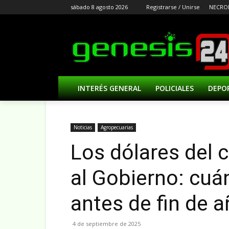
sábado 8 agosto 2026
Registrarse / Unirse
NECRO
INTERÉS GENERAL
POLICIALES
DEPO
Noticias
Agropecuarias
Los dólares del c
al Gobierno: cuá
antes de fin de 
4 de septiembre de 2025