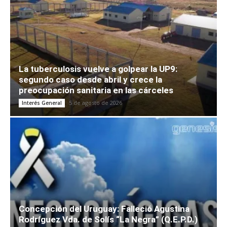
La tuberculosis vuelve a golpear la UP9:
segundo caso desde abril y crece la
preocupación sanitaria en las cárceles
5 de agosto de 2026
Interés General
Concepción del Uruguay: Falleció Agustina
Rodríguez Vda. de Solís “La Negra” (Q.E.P.D.)