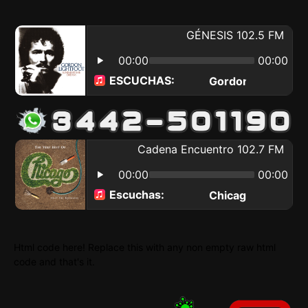
Html code here! Replace this with any non empty raw html
code and that's it.