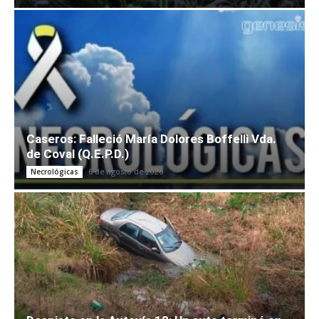
Caseros: Falleció María Dolores Boffelli Vda.
de Coval (Q.E.P.D.)
6 de agosto de 2026
Necrológicas