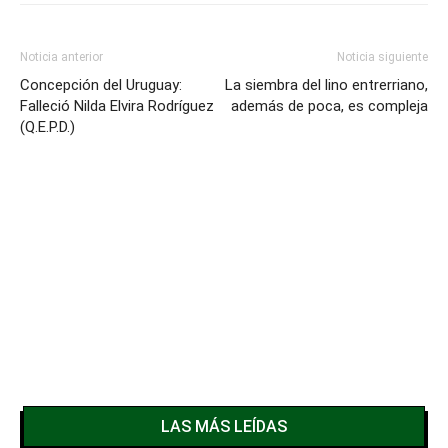
Noticia anterior
Noticia siguiente
Concepción del Uruguay:
La siembra del lino entrerriano,
Falleció Nilda Elvira Rodríguez
además de poca, es compleja
(Q.E.P.D.)
LAS MÁS LEÍDAS