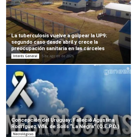
La tuberculosis vuelve a golpear la UP9:
segundo caso desde abril y crece la
preocupación sanitaria en las cárceles
5 de agosto de 2026
Interés General
Concepción del Uruguay: Falleció Agustina
Rodríguez Vda. de Solís “La Negra” (Q.E.P.D.)
5 de agosto de 2026
Necrológicas