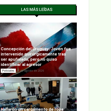
LAS MÁS LEÍDAS
Concepción del Uruguay: Joven fue
intervenido quirúrgicamente tras
ser apuñalado, pero no quiso
identificar al agresor
8 de agosto de 2026
Policiales
Hallaron un cargamento de ropa