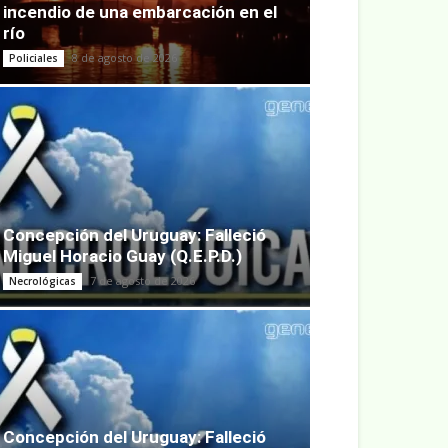
incendio de una embarcación en el
río
8 de agosto de 2026
Policiales
Concepción del Uruguay: Falleció
Miguel Horacio Guay (Q.E.P.D.)
7 de agosto de 2026
Necrológicas
Concepción del Uruguay: Falleció