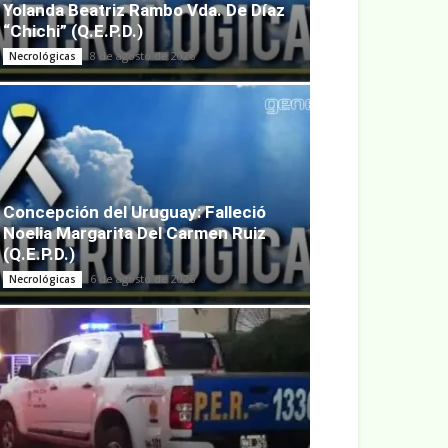
Yolanda Beatriz Rambo Vda. De Díaz
“Chichi” (Q.E.P.D.)
8 de agosto de 2026
Necrológicas
Concepción del Uruguay: Falleció
Noelia Margarita Del Carmen Ruiz
(Q.E.P.D.)
6 de agosto de 2026
Necrológicas