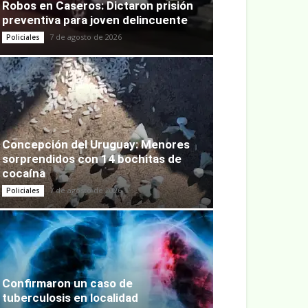
Robos en Caseros: Dictaron prisión
preventiva para joven delincuente
7 de agosto de 2026
Policiales
Concepción del Uruguay: Menores
sorprendidos con 14 bochitas de
cocaína
7 de agosto de 2026
Policiales
Confirmaron un caso de
tuberculosis en localidad