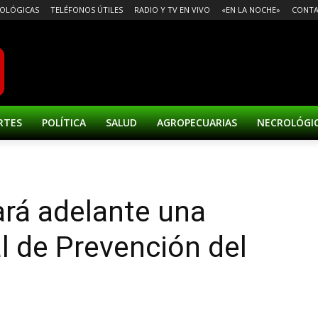
OLÓGICAS
TELÉFONOS ÚTILES
RADIO Y TV EN VIVO
«EN LA NOCHE»
CONT
RTES
POLÍTICA
SALUD
AGROPECUARIAS
NECROLÓGI
ará adelante una
 de Prevención del