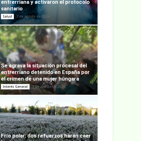
entrerriana y activaron el protocolo
sanitario
7 de agosto de 2026
Salud
Se agrava la situación procesal del
entrerriano detenido en España por
el crimen de una mujer húngara
7 de agosto de 2026
Interés General
Frío polar: dos refuerzos harán caer