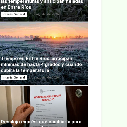
las temperaturas y anticipan heladas
en Entre Ríos
7 de agosto de 2026
Interés General
Tiempo en Entre Ríos: anticipan
mínimas de hasta 4 grados y cuándo
subirá la temperatura
8 de agosto de 2026
Interés General
Desalojo exprés: qué cambiaría para