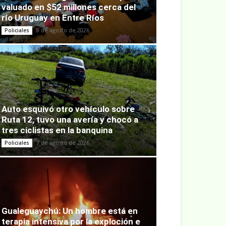
valuado en $52 millones cerca del
río Uruguay en Entre Ríos
8 de agosto de 2026
Policiales
Auto esquivó otro vehículo sobre
Ruta 12, tuvo una avería y chocó a
tres ciclistas en la banquina
7 de agosto de 2026
Policiales
Gualeguaychú: Un hombre está en
terapia intensiva por la exploción e