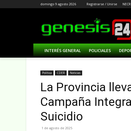
domingo 9 agosto 2026
Registrarse / Unirse
NECR
INTERÉS GENERAL
POLICIALES
DEPO
Política
CDER
Noticias
La Provincia llev
Campaña Integral
Suicidio
1 de agosto de 2025