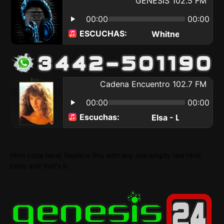
Html code here! Replace this with any non empty raw html
code and that's it.