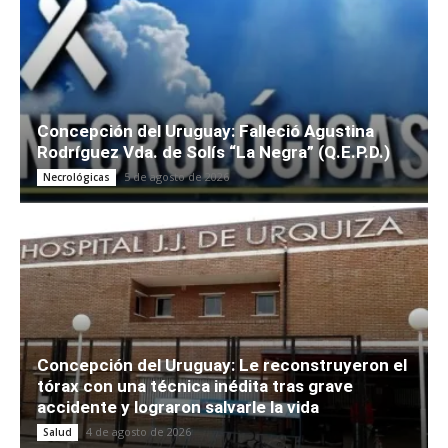
Concepción del Uruguay: Falleció Agustina
Rodríguez Vda. de Solís “La Negra” (Q.E.P.D.)
5 de agosto de 2026
Necrológicas
Concepción del Uruguay: Le reconstruyeron el
tórax con una técnica inédita tras grave
accidente y lograron salvarle la vida
4 de agosto de 2026
Salud