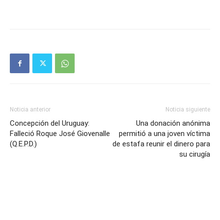
Noticia anterior
Noticia siguiente
Concepción del Uruguay:
Una donación anónima
Falleció Roque José Giovenalle
permitió a una joven víctima
(Q.E.P.D.)
de estafa reunir el dinero para
su cirugía