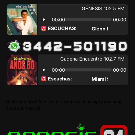
Html code here! Replace this with any non empty raw html
code and that's it.