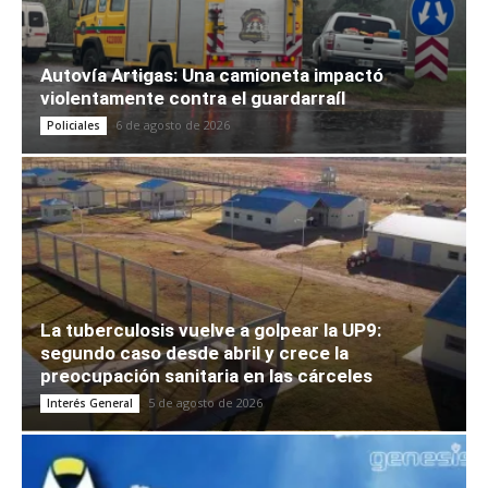
Autovía Artigas: Una camioneta impactó
violentamente contra el guardarraíl
6 de agosto de 2026
Policiales
La tuberculosis vuelve a golpear la UP9:
segundo caso desde abril y crece la
preocupación sanitaria en las cárceles
5 de agosto de 2026
Interés General