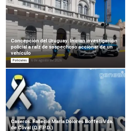
Concepción del Uruguay: Inician investigación
policial a raíz de sospechoso accionar de un
vehículo
6 de agosto de 2026
Policiales
Caseros: Falleció María Dolores Boffelli Vda.
de Coval (Q.E.P.D.)