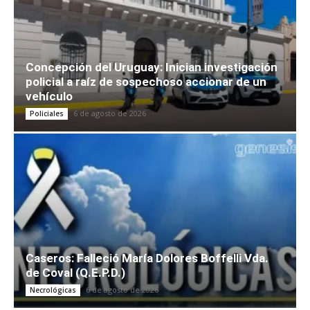
Concepción del Uruguay: Inician investigación
policial a raíz de sospechoso accionar de un
vehículo
6 de agosto de 2026
Policiales
Caseros: Falleció María Dolores Boffelli Vda.
de Coval (Q.E.P.D.)
6 de agosto de 2026
Necrológicas