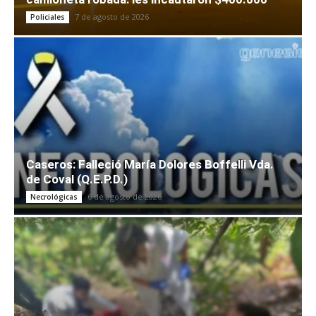
7 de agosto de 2026
Policiales
Caseros: Falleció María Dolores Boffelli Vda.
de Coval (Q.E.P.D.)
6 de agosto de 2026
Necrológicas