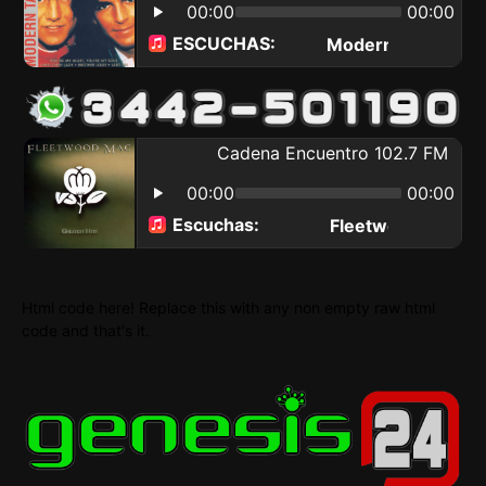
Html code here! Replace this with any non empty raw html
code and that's it.