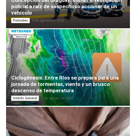
Concepción del Uruguay: Inician investigación
policial a raíz de sospechoso accionar de un
vehículo
6 de agosto de 2026
Policiales
Ciclogénesis: Entre Ríos se prepara para una
jornada de tormentas, viento y un brusco
descenso de temperatura
5 de agosto de 2026
Interés General