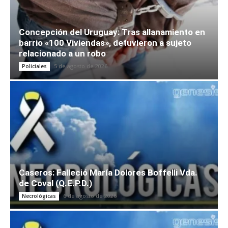
Concepción del Uruguay: Tras allanamiento en
barrio «100 Viviendas», detuvieron a sujeto
relacionado a un robo
5 de agosto de 2026
Policiales
Caseros: Falleció María Dolores Boffelli Vda.
de Coval (Q.E.P.D.)
6 de agosto de 2026
Necrológicas