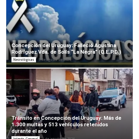
Concepción del Uruguay: Falleció Agustina
Rodríguez Vda. de Solís “La Negra” (Q.E.P.D.)
5 de agosto de 2026
Necrológicas
Tránsito en Concepción del Uruguay: Más de
1.300 multas y 513 vehículos retenidos
durante el año
5 de agosto de 2026
Interés General