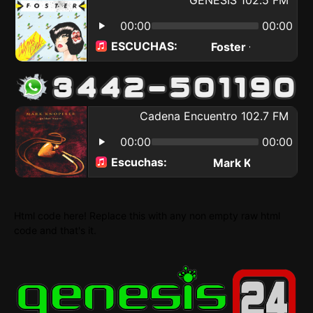
Html code here! Replace this with any non empty raw html
code and that's it.