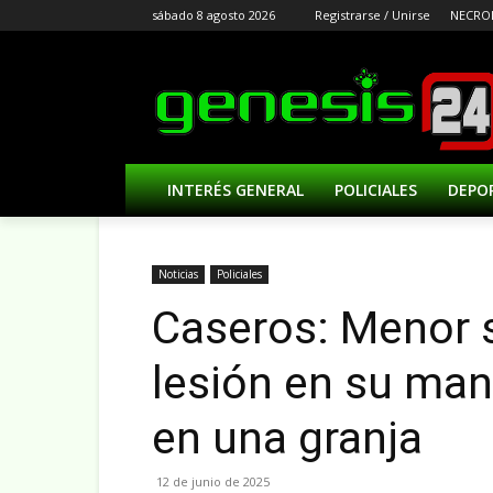
sábado 8 agosto 2026
Registrarse / Unirse
NECRO
INTERÉS GENERAL
POLICIALES
DEPO
Noticias
Policiales
Caseros: Menor s
lesión en su man
en una granja
12 de junio de 2025