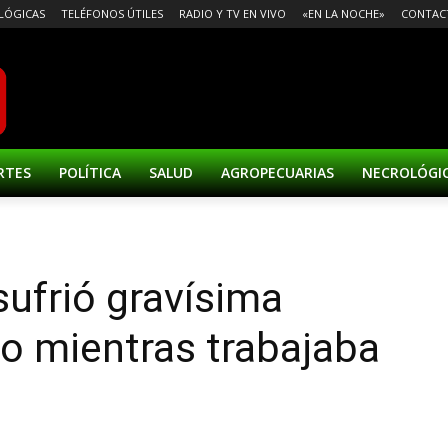
LÓGICAS
TELÉFONOS ÚTILES
RADIO Y TV EN VIVO
«EN LA NOCHE»
CONTAC
RTES
POLÍTICA
SALUD
AGROPECUARIAS
NECROLÓGI
ufrió gravísima
o mientras trabajaba