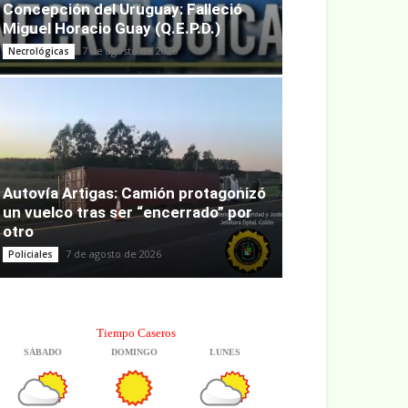
Concepción del Uruguay: Falleció
Miguel Horacio Guay (Q.E.P.D.)
7 de agosto de 2026
Necrológicas
Autovía Artigas: Camión protagonizó
un vuelco tras ser “encerrado” por
otro
7 de agosto de 2026
Policiales