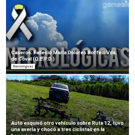
Caseros: Falleció María Dolores Boffelli Vda.
de Coval (Q.E.P.D.)
6 de agosto de 2026
Necrológicas
Auto esquivó otro vehículo sobre Ruta 12, tuvo
una avería y chocó a tres ciclistas en la