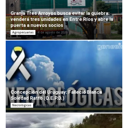
Granja Tres Arroyos busca evitar la quiebra:
venderá tres unidades en Entre Ríos y abre la
puerta a nuevos socios
4 de agosto de 2026
Agropecuarias
Concepción del Uruguay: Falleció Blanca
Soledad Ratto (Q.E.P.D.)
4 de agosto de 2026
Necrológicas