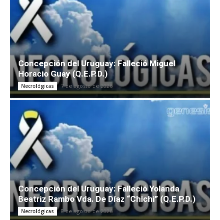
Concepción del Uruguay: Falleció Miguel
Horacio Guay (Q.E.P.D.)
7 de agosto de 2026
Necrológicas
Concepción del Uruguay: Falleció Yolanda
Beatriz Rambo Vda. De Díaz “Chichi” (Q.E.P.D.)
8 de agosto de 2026
Necrológicas