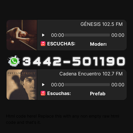
Html code here! Replace this with any non empty raw html
code and that's it.