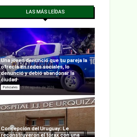
LAS MÁS LEÍDAS
Una joven denunció que su pareja la
ofrecía en redes sociales, lo
denunció y debió abandonar la
ciudad
5 de agosto de 2026
Policiales
Concepción del Uruguay: Le
reconstruyeron el tórax con una