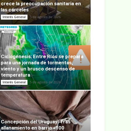
crece la preocupación sanitaria en
las cárceles
5 de agosto de 2026
Interés General
Ciclogénesis: Entre Ríos se prepara
para una jornada de tormentas,
viento y un brusco descenso de
temperatura
5 de agosto de 2026
Interés General
Concepción del Uruguay: Tras
allanamiento en barrio «100