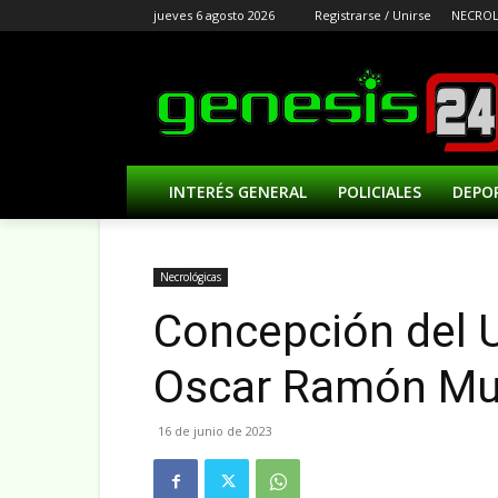
jueves 6 agosto 2026
Registrarse / Unirse
NECROL
INTERÉS GENERAL
POLICIALES
DEPO
Necrológicas
Concepción del U
Oscar Ramón Muñ
16 de junio de 2023