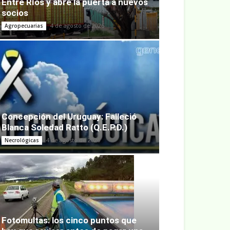
Entre Ríos y abre la puerta a nuevos
socios
4 de agosto de 2026
Agropecuarias
Concepción del Uruguay: Falleció
Blanca Soledad Ratto (Q.E.P.D.)
4 de agosto de 2026
Necrológicas
Fotomultas: los cinco puntos que