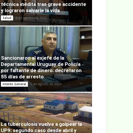
técnica inédita tras grave accidente
y lograron salvarle la vida
4 de agosto de 2026
Salud
Sancionaron al exjefe de la
Departamental Uruguay de Policía
por faltante de dinero: decretaron
55 días de arresto
5 de agosto de 2026
Interés General
La tuberculosis vuelve a golpear la
UP9: segundo caso desde abril y