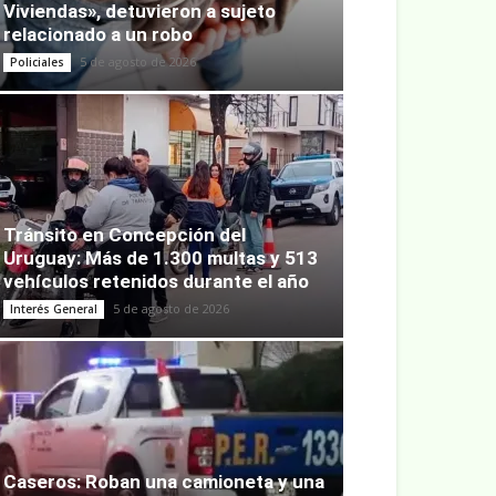
Viviendas», detuvieron a sujeto
relacionado a un robo
5 de agosto de 2026
Policiales
Tránsito en Concepción del
Uruguay: Más de 1.300 multas y 513
vehículos retenidos durante el año
5 de agosto de 2026
Interés General
Caseros: Roban una camioneta y una