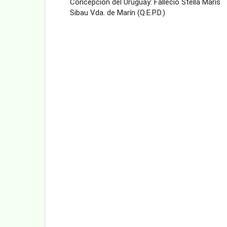
Concepción del Uruguay: Falleció Stella Maris
Sibau Vda. de Marín (Q.E.P.D.)