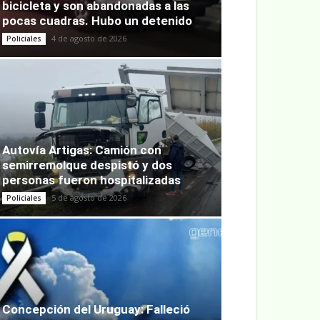
bicicleta y son abandonadas a las
pocas cuadras. Hubo un detenido
4 de agosto de 2026
Policiales
Autovía Artigas: Camión con
semirremolque despistó y dos
personas fueron hospitalizadas
5 de agosto de 2026
Policiales
Concepción del Uruguay: Falleció