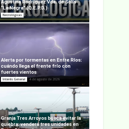
Agustina Rodríguez Vda. de Solís
“La Negra” (Q.E.P.D.)
5 de agosto de 2026
Necrológicas
Alerta por tormentas en Entre Ríos:
cuándo llega el frente frío con
fuertes vientos
4 de agosto de 2026
Interés General
Granja Tres Arroyos busca evitar la
quiebra: venderá tres unidades en