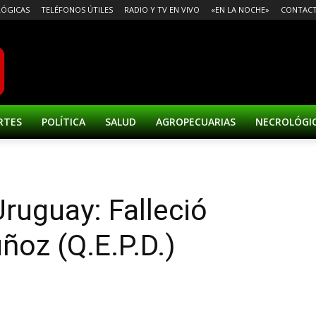
ÓGICAS
TELÉFONOS ÚTILES
RADIO Y TV EN VIVO
«EN LA NOCHE»
CONTAC
RTES
POLÍTICA
SALUD
AGROPECUARIAS
NECROLÓGI
ruguay: Falleció
oz (Q.E.P.D.)