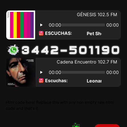
Html code here! Replace this with any non empty raw html
code and that's it.