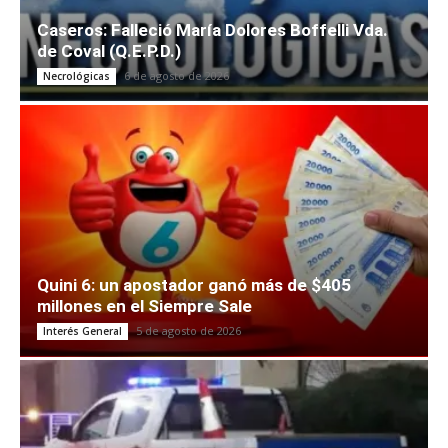
Caseros: Falleció María Dolores Boffelli Vda.
de Coval (Q.E.P.D.)
6 de agosto de 2026
Necrológicas
Quini 6: un apostador ganó más de $405
millones en el Siempre Sale
5 de agosto de 2026
Interés General