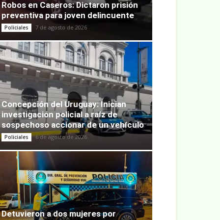
Robos en Caseros: Dictaron prisión
preventiva para joven delincuente
7 de agosto de 2026
Policiales
Concepción del Uruguay: Inician
investigación policial a raíz de
sospechoso accionar de un vehículo
6 de agosto de 2026
Policiales
Detuvieron a dos mujeres por