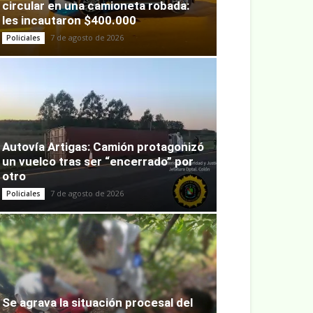
circular en una camioneta robada:
les incautaron $400.000
7 de agosto de 2026
Policiales
Autovía Artigas: Camión protagonizó
un vuelco tras ser “encerrado” por
otro
7 de agosto de 2026
Policiales
Se agrava la situación procesal del