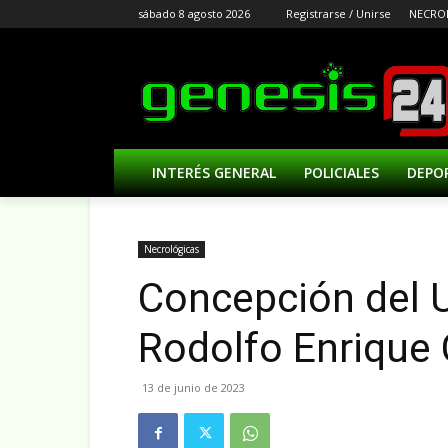
sábado 8 agosto 2026
Registrarse / Unirse
NECRO
INTERÉS GENERAL
POLICIALES
DEPO
Necrológicas
Concepción del U
Rodolfo Enrique 
13 de junio de 2023