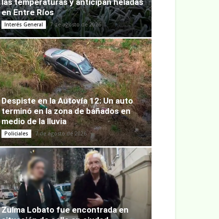
las temperaturas y anticipan heladas
en Entre Ríos
7 de agosto de 2026
Interés General
Despiste en la Autovía 12: Un auto
terminó en la zona de bañados en
medio de la lluvia
7 de agosto de 2026
Policiales
Zulma Lobato fue encontrada en