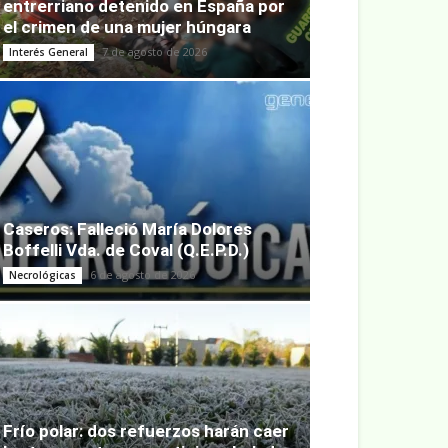
entrerriano detenido en España por
el crimen de una mujer húngara
7 de agosto de 2026
Interés General
Caseros: Falleció María Dolores
Boffelli Vda. de Coval (Q.E.P.D.)
6 de agosto de 2026
Necrológicas
Frío polar: dos refuerzos harán caer