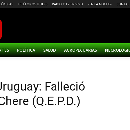
LÓGICAS
TELÉFONOS ÚTILES
RADIO Y TV EN VIVO
«EN LA NOCHE»
CONTAC
RTES
POLÍTICA
SALUD
AGROPECUARIAS
NECROLÓGI
ruguay: Falleció
Chere (Q.E.P.D.)