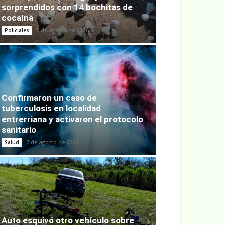
sorprendidos con 14 bochitas de
cocaína
7 de agosto de 2026
Policiales
Confirmaron un caso de
tuberculosis en localidad
entrerriana y activaron el protocolo
sanitario
7 de agosto de 2026
Salud
Auto esquivó otro vehículo sobre