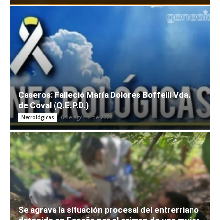
Caseros: Falleció María Dolores Boffelli Vda.
de Coval (Q.E.P.D.)
6 de agosto de 2026
Necrológicas
Se agrava la situación procesal del entrerriano
detenido en España por el crimen de una mujer