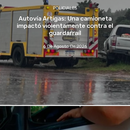
POLICIALES
Autovía Artigas: Una camioneta
impactó violentamente contra el
guardarraíl
6 De Agosto De 2026