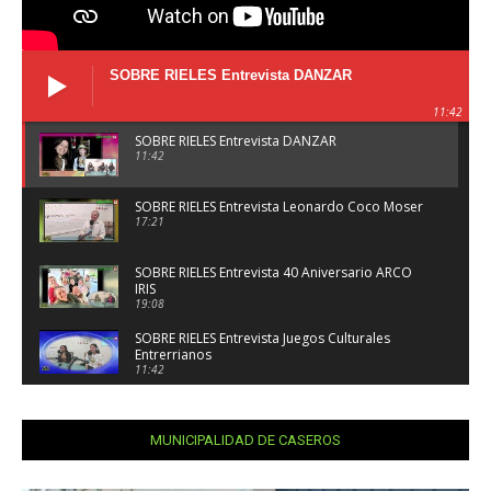
SOBRE RIELES Entrevista DANZAR
11:42
SOBRE RIELES Entrevista DANZAR
11:42
SOBRE RIELES Entrevista Leonardo Coco Moser
17:21
SOBRE RIELES Entrevista 40 Aniversario ARCO
IRIS
19:08
SOBRE RIELES Entrevista Juegos Culturales
Entrerrianos
11:42
SOBRE RIELES Entrevista Encuentro de Coros
Caseros
18:38
MUNICIPALIDAD DE CASEROS
Elecciones 2025 Entrevista Michel, Bahl y
Marclay Fuerza Entre Ríos