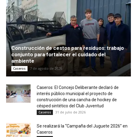
51:30
SOBRE RIELES Entrevista Encuentro de Coros
Caseros
18:38
SOBRE RIELES Entrevista Juegos Culturales
Entrerrianos
11:42
Construcción de cestos para residuos: trabajo
SOBRE RIELES Entrevista Espacio Cultural El
Baúl Cecilia y José
conjunto para fortalecer el cuidado del
18:23
ambiente
SOBRE RIELES Entrevista a Lic. Nerea Liebre -
7 de agosto de 2026
Caseros
Feria del Libro Caseros 2025
24:32
Caseros: El Concejo Deliberante declaró de
interés público municipal el proyecto de
construcción de una cancha de hockey de
césped sintético del Club Juventud
31 de julio de 2026
Caseros
Se realizará la “Campaña del Juguete 2026” en
Caseros