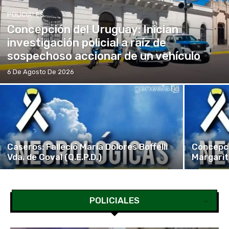
POLICIALES
Concepción del Uruguay: Inician
investigación policial a raíz de
sospechoso accionar de un vehículo
6 De Agosto De 2026
Caseros: Falleció María Dolores Boffelli
Concepci
Vda. de Coval (Q.E.P.D.)
Margarit
POLICIALES